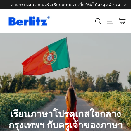
ข้าม
สามารถผ่อนจ่ายคอร์สเรียนแบบดอกเบี้ย 0% ได้สูงสุด 4 งวด
ไป
"ป
รถ
ที่
ค้นหา
การนำท
เนื้อหา
เรียนภาษาโปรตุเกสใจกลาง
กรุงเทพฯ กับครูเจ้าของภาษา