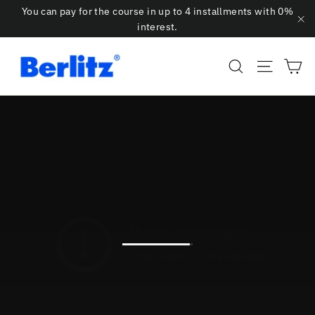
Skip
You can pay for the course in up to 4 installments with 0%
to
interest.
"C
content
Ca
Search
Site na